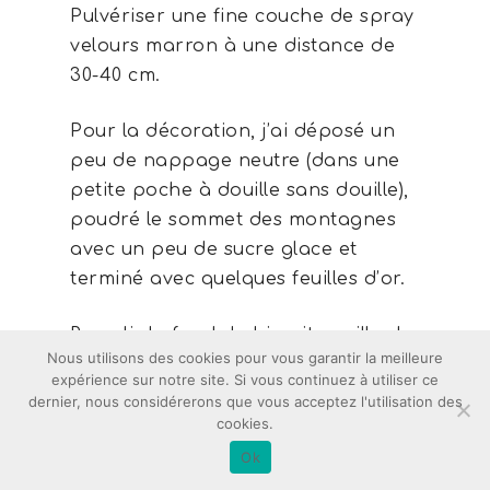
Pulvériser une fine couche de spray
velours marron à une distance de
30-40 cm.
Pour la décoration, j’ai déposé un
peu de nappage neutre (dans une
petite poche à douille sans douille),
poudré le sommet des montagnes
avec un peu de sucre glace et
terminé avec quelques feuilles d’or.
Remplir le fond du biscuit vanille de
Nous utilisons des cookies pour vous garantir la meilleure
pâte de spéculoos maison.
expérience sur notre site. Si vous continuez à utiliser ce
dernier, nous considérerons que vous acceptez l'utilisation des
A l’aide d’une spatule coudée,
cookies.
déposer délicatement l’entremets
Ok
sur le biscuit, en faisant attention à