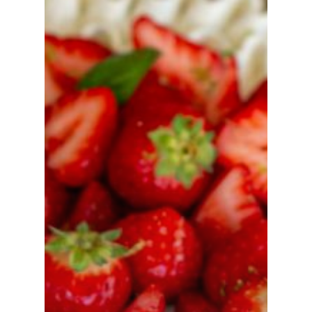
Recettes
Par difficulté
J'ai testé...
Mon matériel
À propos
Contact