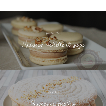
Previous Post
Macaron noisette et yuzu
Next Post
Succès au praliné