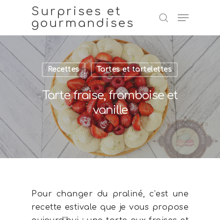
Surprises et
gourmandises
Hit enter to search or ESC to close
Recettes
Tartes et tartelettes
Tarte fraise, framboise et
vanille
Pour changer du praliné, c’est une
recette estivale que je vous propose